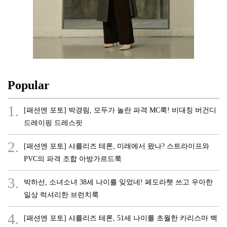
Popular
1.
[패션엔 포토] 박경림, 모두가 놀란 파격 MC룩! 비대칭 버건디
드레이핑 드레스핏
2.
[패션엔 포토] 샤를리즈 테론, 미래에서 왔나? 스트라이프와
PVC의 파격 조합 아방가르드룩
3.
박하선, 소녀소녀 38세 나이를 잊었네! 페도라햇 쓰고 우아한
일상 럭셔리한 브런치룩
4.
[패션엔 포토] 샤를리즈 테론, 51세 나이를 초월한 카리스마 백