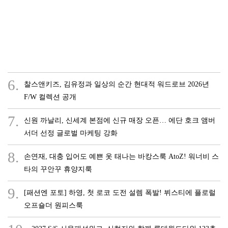
6.
찰스앤키즈, 김유정과 일상의 순간 현대적 워드로브 2026년
F/W 컬렉션 공개
7.
신원 까날리, 신세계 본점에 신규 매장 오픈… 에단 호크 앰버
서더 선정 글로벌 마케팅 강화
8.
손연재, 대충 입어도 예쁜 옷 태나는 바캉스룩 AtoZ! 워너비 스
타의 꾸안꾸 휴양지룩
9.
[패션엔 포토] 하영, 첫 로코 도전 설렘 폭발! 뷔스티에 플로럴
오프숄더 원피스룩