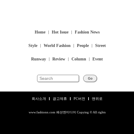
Home
Hot Issue
Fashion News
Style
World Fashion
People
Street
Runway
Review
Column
Event
Go
회사소개
광고제휴
PC버전
맨위로
www.fashionn.com 패션엔미디어 Copying © All rights