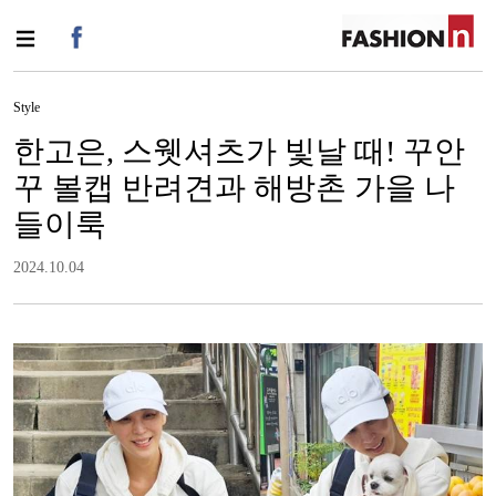
Style
한고은, 스웻셔츠가 빛날 때! 꾸안
꾸 볼캡 반려견과 해방촌 가을 나
들이룩
2024.10.04