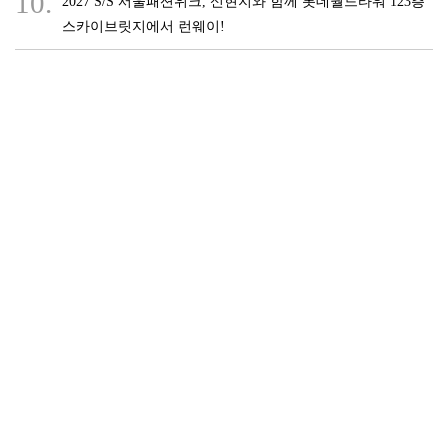
10.
2027 S/S 서울패션위크, 신현지와 함께 롯데월드타워 123층
스카이브릿지에서 런웨이!