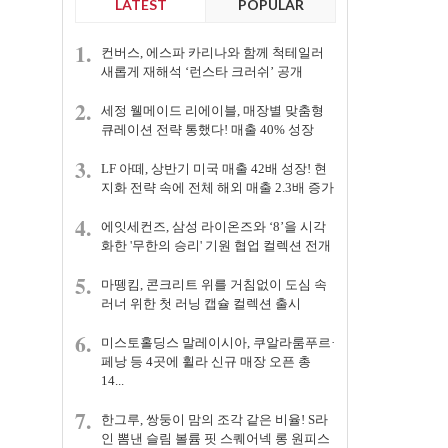
LATEST
POPULAR
1.
컨버스, 에스파 카리나와 함께 척테일러
새롭게 재해석 ‘런스타 크러쉬’ 공개
2.
세정 웰메이드 리에이블, 매장별 맞춤형
큐레이션 전략 통했다! 매출 40% 성장
3.
LF 아떼, 상반기 미국 매출 42배 성장! 현
지화 전략 속에 전체 해외 매출 2.3배 증가
4.
에잇세컨즈, 삼성 라이온즈와 ‘8’을 시각
화한 '무한의 승리' 기원 협업 컬렉션 전개
5.
마뗑킴, 콘크리트 위를 거침없이 도심 속
러너 위한 첫 러닝 캡슐 컬렉션 출시
6.
미스토홀딩스 말레이시아, 쿠알라룸푸르·
페낭 등 4곳에 휠라 신규 매장 오픈 총
14...
7.
한그루, 쌍둥이 맘의 조각 같은 비율! S라
인 뽐낸 슬림 볼륨 핏 스퀘어넥 롱 원피스