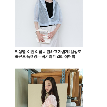
쁘렝땅, 이번 여름 시원하고 가볍게! 일상도
출근도 품격있는 럭셔리 데일리 섬머룩