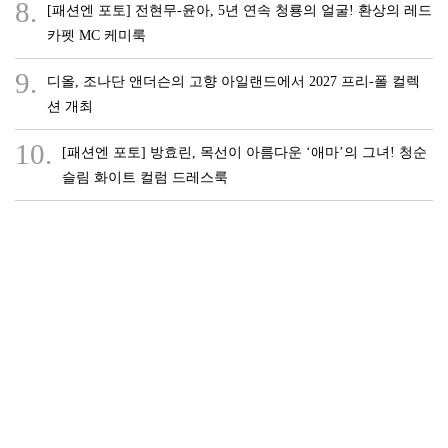
8.
[패션엔 포토] 전현무-윤아, 5년 연속 청룡의 얼굴! 환상의 레드
카펫 MC 케미룩
9.
디올, 조나단 앤더슨의 고향 아일랜드에서 2027 프리-폴 컬렉
션 개최
10.
[패션엔 포토] 방효린, 목선이 아름다운 ‘애마’의 그녀! 청순
슬림 화이트 컬럼 드레스룩