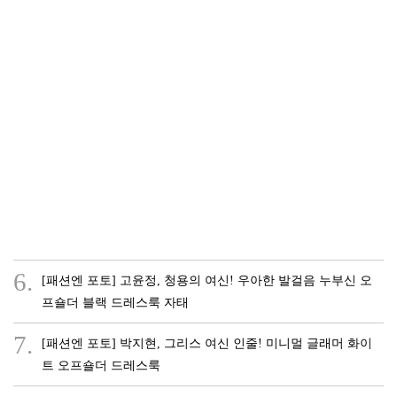
6.
[패션엔 포토] 고윤정, 청용의 여신! 우아한 발걸음 누부신 오
프숄더 블랙 드레스룩 자태
7.
[패션엔 포토] 박지현, 그리스 여신 인줄! 미니멀 글래머 화이
트 오프숄더 드레스룩