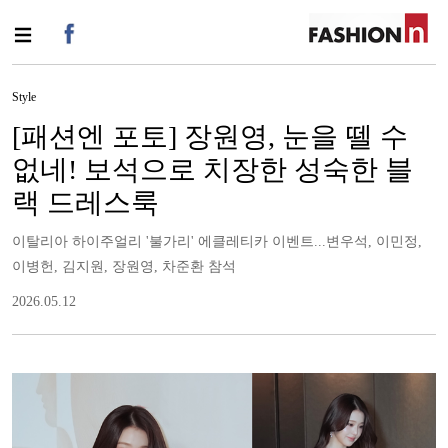
Style
[패션엔 포토] 장원영, 눈을 뗄 수
없네! 보석으로 치장한 성숙한 블
랙 드레스룩
이탈리아 하이주얼리 '불가리' 에클레티카 이벤트...변우석, 이민정,
이병헌, 김지원, 장원영, 차준환 참석
2026.05.12