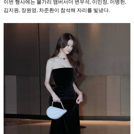
이번 행사에는 불가리 앰버서더 변우석, 이민정, 이병헌,
김지원, 장원영, 차준환이 참석해 자리를 빛냈다.