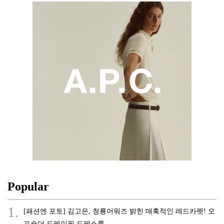
Popular
1.
[패션엔 포토] 김고은, 청룡어워즈 밝힌 매혹적인 레드카펫! 오
프숄더 드레이핑 드레스룩