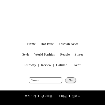
Home
Hot Issue
Fashion News
Style
World Fashion
People
Street
Runway
Review
Column
Event
Go
회사소개
광고제휴
PC버전
맨위로