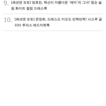
9.
[패션엔 포토] 방효린, 목선이 아름다운 ‘애마’의 그녀! 청순 슬
림 화이트 컬럼 드레스룩
10.
[패션엔 포토] 문정희, 드레스도 미모도 반짝반찍! 시스루 글
리터 투피스 레드카펫룩