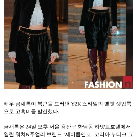
배우 금새록이 복근을 드러낸 Y2K 스타일의 벨벳 셋업룩
으로 고혹미를 발산했다.
금새록은 24일 오후 서울 용산구 한남동 하얏트호텔에서
열린 워치&주얼리 브랜드 ‘제이콥앤코’ 코리아 부티크 그