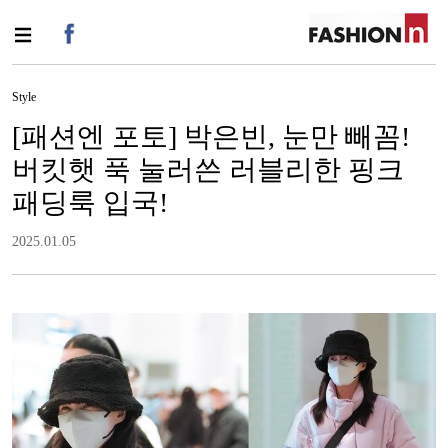
Style
[패션엔 포토] 박은빈, 눈만 빼꼼!
버킷햇 푹 눌러쓴 러블리한 핑크
패딩룩 입국!
2025.01.05