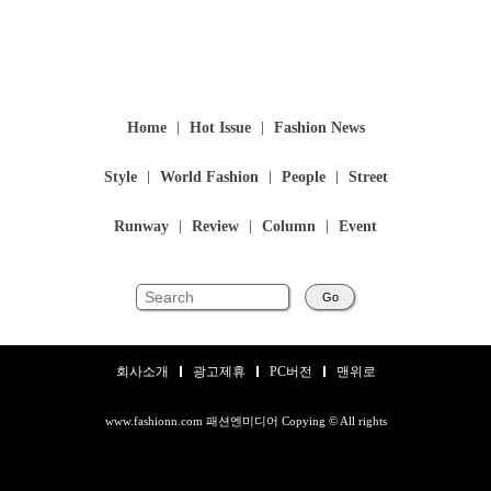
Home
Hot Issue
Fashion News
Style
World Fashion
People
Street
Runway
Review
Column
Event
Go
회사소개
광고제휴
PC버전
맨위로
www.fashionn.com 패션엔미디어 Copying © All rights