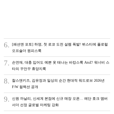
6.
[패션엔 포토] 하영, 첫 로코 도전 설렘 폭발! 뷔스티에 플로럴
오프숄더 원피스룩
7.
손연재, 대충 입어도 예쁜 옷 태나는 바캉스룩 AtoZ! 워너비 스
타의 꾸안꾸 휴양지룩
8.
찰스앤키즈, 김유정과 일상의 순간 현대적 워드로브 2026년
F/W 컬렉션 공개
9.
신원 까날리, 신세계 본점에 신규 매장 오픈… 에단 호크 앰버
서더 선정 글로벌 마케팅 강화