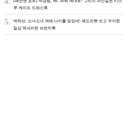
4.
[패션엔 포토] 박경림, MC 파워 제대로! 그리스 여신같은 시스
루 케이프 드레스룩
5.
박하선, 소녀소녀 38세 나이를 잊었네! 페도라햇 쓰고 우아한
일상 럭셔리한 브런치룩