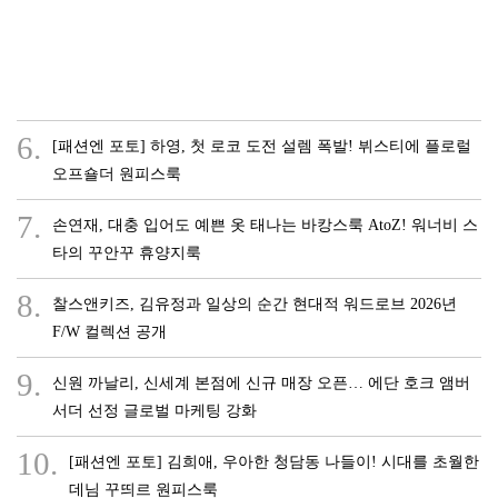
6.
[패션엔 포토] 하영, 첫 로코 도전 설렘 폭발! 뷔스티에 플로럴
오프숄더 원피스룩
7.
손연재, 대충 입어도 예쁜 옷 태나는 바캉스룩 AtoZ! 워너비 스
타의 꾸안꾸 휴양지룩
8.
찰스앤키즈, 김유정과 일상의 순간 현대적 워드로브 2026년
F/W 컬렉션 공개
9.
신원 까날리, 신세계 본점에 신규 매장 오픈… 에단 호크 앰버
서더 선정 글로벌 마케팅 강화
10.
[패션엔 포토] 김희애, 우아한 청담동 나들이! 시대를 초월한
데님 꾸띄르 원피스룩