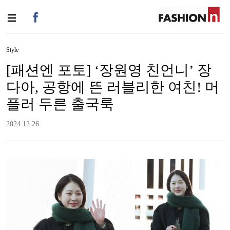
Style
[패션엔 포토] ‘장원영 친언니’ 장
다아, 공항에 뜬 러블리한 여친! 머
플러 두른 출국룩
2024.12.26