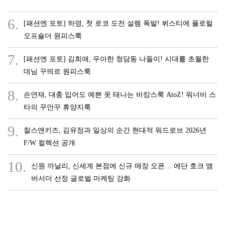
6.
[패션엔 포토] 하영, 첫 로코 도전 설렘 폭발! 뷔스티에 플로럴
오프숄더 원피스룩
7.
[패션엔 포토] 김희애, 우아한 청담동 나들이! 시대를 초월한
데님 꾸띄르 원피스룩
8.
손연재, 대충 입어도 예쁜 옷 태나는 바캉스룩 AtoZ! 워너비 스
타의 꾸안꾸 휴양지룩
9.
찰스앤키즈, 김유정과 일상의 순간 현대적 워드로브 2026년
F/W 컬렉션 공개
10.
신원 까날리, 신세계 본점에 신규 매장 오픈… 에단 호크 앰
버서더 선정 글로벌 마케팅 강화