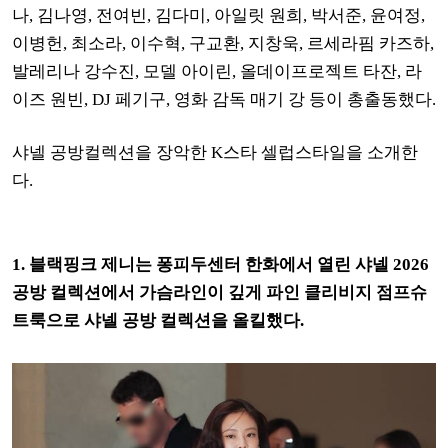
나, 김나영, 전여빈, 김다미, 아일릿 원희,
박서준,
윤여정,
이병헌,
최소라, 이수혁, 구교환, 지창욱,
르세라핌 카즈하,
발레리나 강수진, 모델 아이린,
올데이프로젝트 타잔, 라
이즈 원빈, DJ 페기구, 영화 감독 매기 강
등이 총출동했다.
샤넬 공방컬렉션을 장악한 K스타 셀럽스
타일을 소개한
다.
1. 블랙핑크 제니는 퐁피두센터 한화에서 열린 샤넬 2026
공방 컬렉션에서 가슴라인이 깊게 파인 클리비지 점프슈
트룩으로 샤넬 공방 컬렉션을 올킬했다.