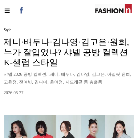
Style
제니·배두나·김나영·김고은·원희,
누가 잘입었나? 샤넬 공방 컬렉션
K-셀럽 스타일
샤넬 2026 공방 컬렉션...제니, 배두나, 김나영, 김고은, 아일릿 원희,
고윤정, 전여빈, 김다미, 윤여정, 지드래곤 등 총출동
2026.05.27