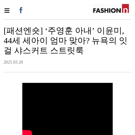
[패션엔숏] ‘주영훈 아내’ 이윤미,
44세 세아이 엄마 맞아? 뉴욕의 잇
걸 샤스커트 스트릿룩
2025.03.20