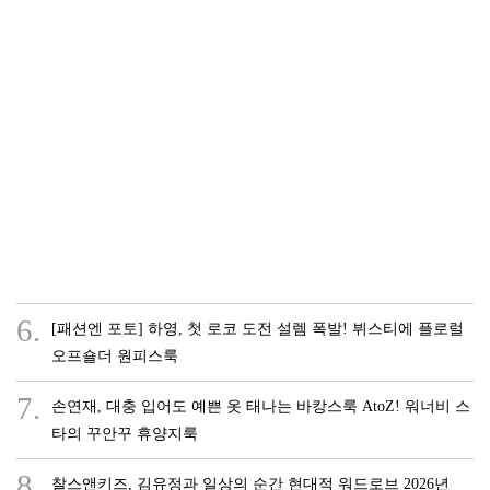
6.
[패션엔 포토] 하영, 첫 로코 도전 설렘 폭발! 뷔스티에 플로럴
오프숄더 원피스룩
7.
손연재, 대충 입어도 예쁜 옷 태나는 바캉스룩 AtoZ! 워너비 스
타의 꾸안꾸 휴양지룩
8.
찰스앤키즈, 김유정과 일상의 순간 현대적 워드로브 2026년