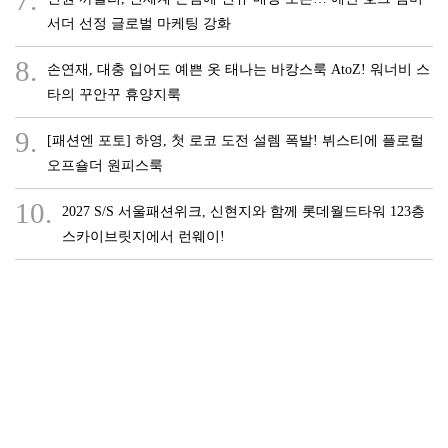
7.
서더 선정 글로벌 마케팅 강화
8.
손연재, 대충 입어도 예쁜 옷 태나는 바캉스룩 AtoZ! 워너비 스
타의 꾸안꾸 휴양지룩
9.
[패션엔 포토] 하영, 첫 로코 도전 설렘 폭발! 뷔스티에 플로럴
오프숄더 원피스룩
10.
2027 S/S 서울패션위크, 신현지와 함께 롯데월드타워 123층
스카이브릿지에서 런웨이!