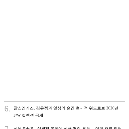
6.
찰스앤키즈, 김유정과 일상의 순간 현대적 워드로브 2026년
F/W 컬렉션 공개
신원 까날리, 신세계 본점에 신규 매장 오픈… 에단 호크 앰버