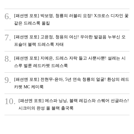
6.
[패션엔 포토] 박보영, 청룡의 러블리 요정! X크로스 디자인 꽃
같은 드레스룩 올킬
7.
[패션엔 포토] 고윤정, 청용의 여신! 우아한 발걸음 누부신 오
프숄더 블랙 드레스룩 자태
8.
[패션엔 포토] 지예은, 드레스 자락 들고 사뿐사뿐! 설레는 시
스루 벌룬 레드카펫 드레스룩
9.
[패션엔 포토] 전현무-윤아, 5년 연속 청룡의 얼굴! 환상의 레드
카펫 MC 케미룩
10.
[패션엔 포토] 에스파 닝닝, 블랙 레깅스와 스퀘어 선글라스!
시크미의 완성 올 블랙 출국룩