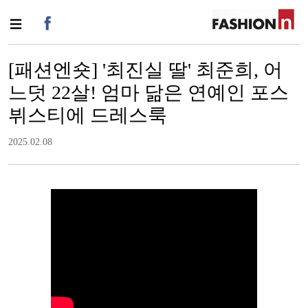
[패션엔숏] '최진실 딸' 최준희, 어
느덧 22살! 엄마 닮은 연예인 포스
뷔스티에 드레스룩
2025.02.08