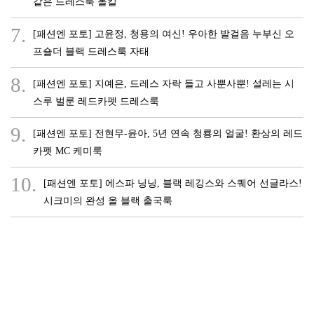
같은 드레스룩 올킬
7.
[패션엔 포토] 고윤정, 청용의 여신! 우아한 발걸음 누부신 오
프숄더 블랙 드레스룩 자태
8.
[패션엔 포토] 지예은, 드레스 자락 들고 사뿐사뿐! 설레는 시
스루 벌룬 레드카펫 드레스룩
9.
[패션엔 포토] 전현무-윤아, 5년 연속 청룡의 얼굴! 환상의 레드
카펫 MC 케미룩
10.
[패션엔 포토] 에스파 닝닝, 블랙 레깅스와 스퀘어 선글라스!
시크미의 완성 올 블랙 출국룩