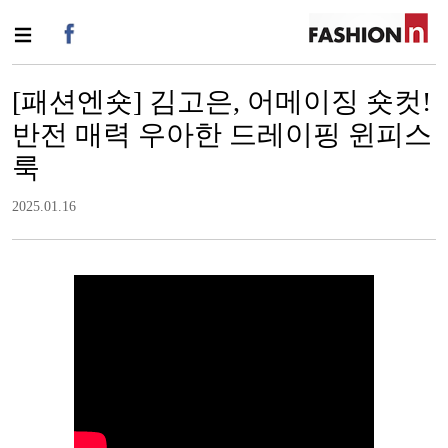
[패션엔숏] 김고은, 어메이징 숏컷!
반전 매력 우아한 드레이핑 윈피스
룩
2025.01.16