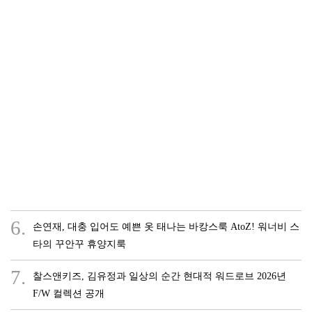
6.
손연재, 대충 입어도 예쁜 옷 태나는 바캉스룩 AtoZ! 워너비 스
타의 꾸안꾸 휴양지룩
7.
찰스앤키즈, 김유정과 일상의 순간 현대적 워드로브 2026년
F/W 컬렉션 공개