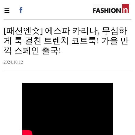
[패션엔숏] 에스파 카리나, 무심하
게 툭 걸친 트렌치 코트룩! 가을 만
끽 스페인 출국!
2024.10.12