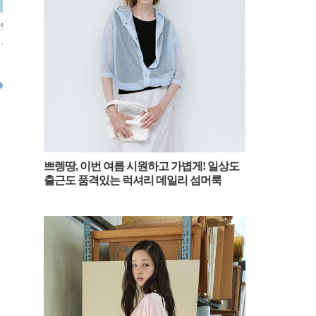
!
[패션엔숏] 정유미, 여전히 첫사랑
[패션엔숏] 정수정, 북극곰을 닮았
[패션엔숏
랙
미모! 우아한 자태의 드레이핑 원
네! 원형 니트 집업 카디건 '시선강
발! 포근
피스룩
탈'
출국!
2024.12.14
2024.12.12
2024.12.1
쁘렝땅, 이번 여름 시원하고 가볍게! 일상도
출근도 품격있는 럭셔리 데일리 섬머룩