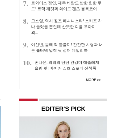
7.
트와이스 정연, 제주 바람도 반한 힙한 무
드! 트랙 재킷과 와이드 팬츠 블록코어 ...
8.
고소영, 역시 원조 패셔니스타! 스카프 하
나 둘렀을 뿐인데 산뜻한 여름 우아미
외...
9.
이선빈, 몸에 착 볼륨미! 잔잔한 셔링과 버
튼 홀터넥 밀착 핏 섬머 데일리룩
10.
손나은, 의외의 탄탄 건강미 애슬레저
슬림 핏! 바이커 쇼츠 스포티 산책룩
MORE
EDITER'S PICK