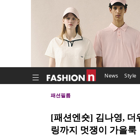
News
Style
패션필름
[패션엔숏] 김나영, 
링까지 멋쟁이 가을룩