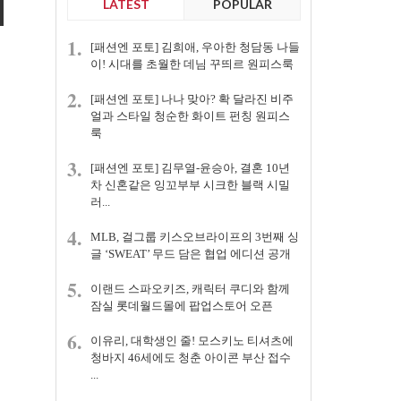
LATEST
POPULAR
1.
[패션엔 포토] 김희애, 우아한 청담동 나들
이! 시대를 초월한 데님 꾸띄르 원피스룩
2.
[패션엔 포토] 나나 맞아? 확 달라진 비주
얼과 스타일 청순한 화이트 펀칭 원피스
룩
3.
[패션엔 포토] 김무열-윤승아, 결혼 10년
차 신혼같은 잉꼬부부 시크한 블랙 시밀
러...
4.
MLB, 걸그룹 키스오브라이프의 3번째 싱
글 ‘SWEAT’ 무드 담은 협업 에디션 공개
5.
이랜드 스파오키즈, 캐릭터 쿠디와 함께
잠실 롯데월드몰에 팝업스토어 오픈
6.
이유리, 대학생인 줄! 모스키노 티셔츠에
청바지 46세에도 청춘 아이콘 부산 접수
...