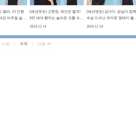
 엘라, AI 인형
[패션엔숏] 고현정, 재킷은 짧게!
[패션엔숏] 김다미, 잠실이 깜짝
마네킹 비주얼 슬리
MZ 세대 뺨치는 놀라운 크롭 슈트
속살 드러난 컷아웃 옆태미 블
핏
슈트룩
2024.12.14
2024.12.14
|
|
이전
목록
다음