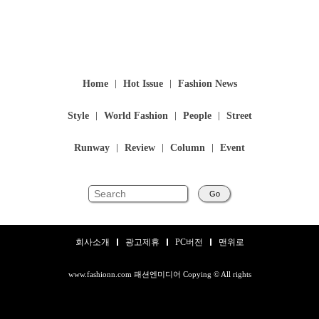
Home
Hot Issue
Fashion News
Style
World Fashion
People
Street
Runway
Review
Column
Event
Go
회사소개
광고제휴
PC버전
맨위로
www.fashionn.com 패션엔미디어 Copying © All rights