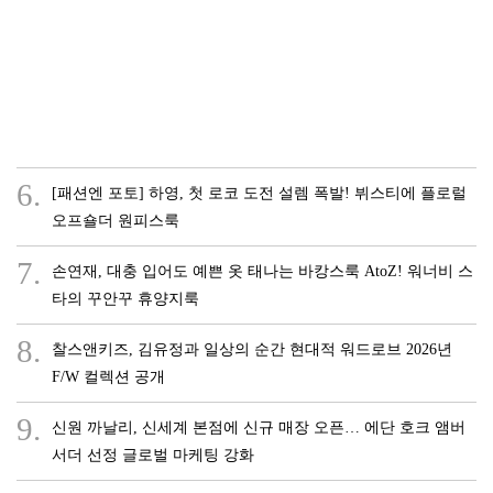
6.
[패션엔 포토] 하영, 첫 로코 도전 설렘 폭발! 뷔스티에 플로럴
오프숄더 원피스룩
7.
손연재, 대충 입어도 예쁜 옷 태나는 바캉스룩 AtoZ! 워너비 스
타의 꾸안꾸 휴양지룩
8.
찰스앤키즈, 김유정과 일상의 순간 현대적 워드로브 2026년
F/W 컬렉션 공개
9.
신원 까날리, 신세계 본점에 신규 매장 오픈… 에단 호크 앰버
서더 선정 글로벌 마케팅 강화