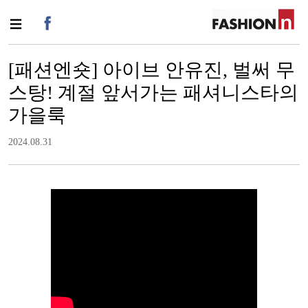
[패션엔숏] 아이브 안유진, 벌써 무
스탕! 계절 앞서가는 패셔니스타의
가을룩
2024.08.31