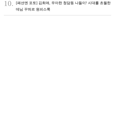
10.
[패션엔 포토] 김희애, 우아한 청담동 나들이! 시대를 초월한
데님 꾸띄르 원피스룩