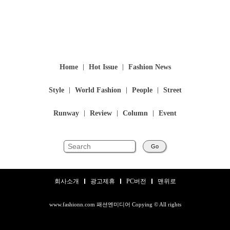
Home
Hot Issue
Fashion News
Style
World Fashion
People
Street
Runway
Review
Column
Event
Go
회사소개
광고제휴
PC버전
맨위로
www.fashionn.com 패션엔미디어 Copying © All rights