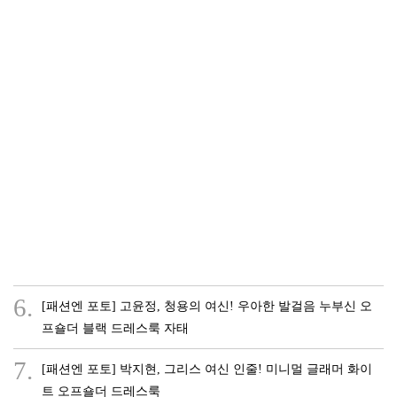
6.
[패션엔 포토] 고윤정, 청용의 여신! 우아한 발걸음 누부신 오
프숄더 블랙 드레스룩 자태
7.
[패션엔 포토] 박지현, 그리스 여신 인줄! 미니멀 글래머 화이
트 오프숄더 드레스룩