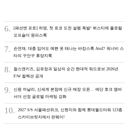
6.
[패션엔 포토] 하영, 첫 로코 도전 설렘 폭발! 뷔스티에 플로럴
오프숄더 원피스룩
7.
손연재, 대충 입어도 예쁜 옷 태나는 바캉스룩 AtoZ! 워너비 스
타의 꾸안꾸 휴양지룩
8.
찰스앤키즈, 김유정과 일상의 순간 현대적 워드로브 2026년
F/W 컬렉션 공개
9.
신원 까날리, 신세계 본점에 신규 매장 오픈… 에단 호크 앰버
서더 선정 글로벌 마케팅 강화
10.
2027 S/S 서울패션위크, 신현지와 함께 롯데월드타워 123층
스카이브릿지에서 런웨이!