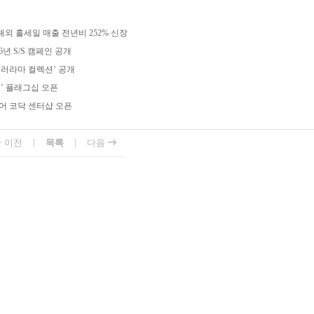
외 홀세일 매출 전년비 252% 신장
년 S/S 캠페인 공개
컬러라마 컬렉션’ 공개
’ 플래그십 오픈
어 코닥 센터샵 오픈
|
|
이전
목록
다음