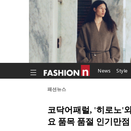
News
Style
패션뉴스
코닥어패럴, '히로노'
요 품목 품절 인기만점