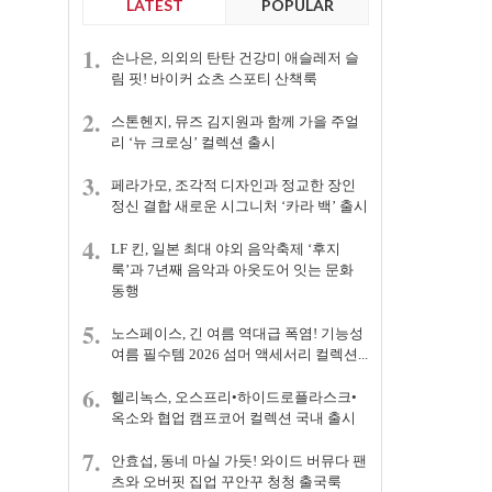
LATEST
POPULAR
1.
손나은, 의외의 탄탄 건강미 애슬레저 슬
림 핏! 바이커 쇼츠 스포티 산책룩
2.
스톤헨지, 뮤즈 김지원과 함께 가을 주얼
리 ‘뉴 크로싱’ 컬렉션 출시
3.
페라가모, 조각적 디자인과 정교한 장인
정신 결합 새로운 시그니처 ‘카라 백’ 출시
4.
LF 킨, 일본 최대 야외 음악축제 ‘후지
룩’과 7년째 음악과 아웃도어 잇는 문화
동행
5.
노스페이스, 긴 여름 역대급 폭염! 기능성
여름 필수템 2026 섬머 액세서리 컬렉션...
6.
헬리녹스, 오스프리•하이드로플라스크•
옥소와 협업 캠프코어 컬렉션 국내 출시
7.
안효섭, 동네 마실 가듯! 와이드 버뮤다 팬
츠와 오버핏 집업 꾸안꾸 청청 출국룩