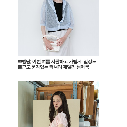
쁘렝땅, 이번 여름 시원하고 가볍게! 일상도
출근도 품격있는 럭셔리 데일리 섬머룩