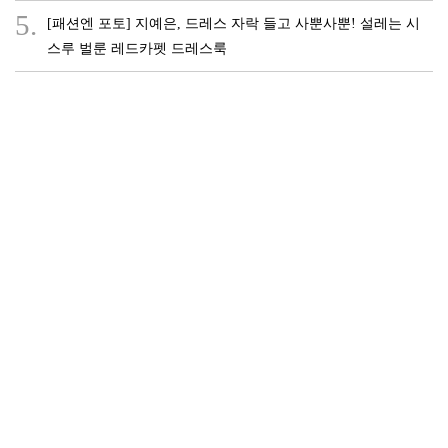
5.
[패션엔 포토] 지예은, 드레스 자락 들고 사뿐사뿐! 설레는 시
스루 벌룬 레드카펫 드레스룩