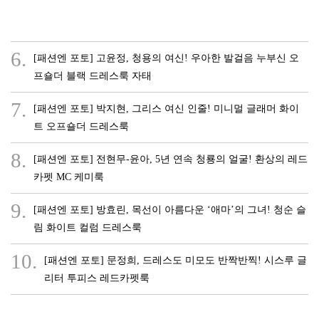
6.
[패션엔 포토] 고윤정, 청용의 여신! 우아한 발걸음 누부신 오
프숄더 블랙 드레스룩 자태
7.
[패션엔 포토] 박지현, 그리스 여신 인줄! 미니멀 글래머 화이
트 오프숄더 드레스룩
8.
[패션엔 포토] 전현무-윤아, 5년 연속 청룡의 얼굴! 환상의 레드
카펫 MC 케미룩
9.
[패션엔 포토] 방효린, 목선이 아름다운 ‘애마’의 그녀! 청순 슬
림 화이트 컬럼 드레스룩
10.
[패션엔 포토] 문정희, 드레스도 미모도 반짝반찍! 시스루 글
리터 투피스 레드카펫룩