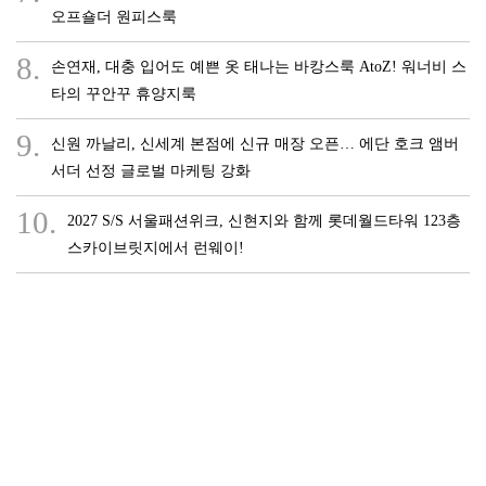
오프숄더 원피스룩
8.
손연재, 대충 입어도 예쁜 옷 태나는 바캉스룩 AtoZ! 워너비 스
타의 꾸안꾸 휴양지룩
9.
신원 까날리, 신세계 본점에 신규 매장 오픈… 에단 호크 앰버
서더 선정 글로벌 마케팅 강화
10.
2027 S/S 서울패션위크, 신현지와 함께 롯데월드타워 123층
스카이브릿지에서 런웨이!