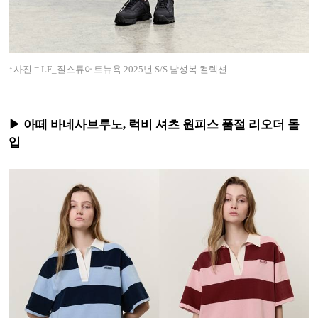
↑사진 = LF_질스튜어트뉴욕 2025년 S/S 남성복 컬렉션
▶ 아떼 바네사브루노, 럭비 셔츠 원피스 품절 리오더 돌
입