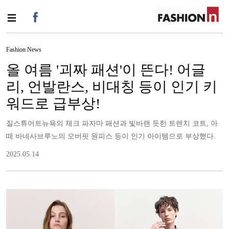
Fashion News
올 여름 '괴짜 패션'이 뜬다! 어글
리, 언발란스, 비대칭 등이 인기 키
워드로 급부상!
질스튜어트뉴욕의 체크 파자마 패션과 빛바랜 듯한 트렌치 코트, 아
떼 바네사브루노의 오버핏 원피스 등이 인기 아이템으로 부상했다.
2025.05.14