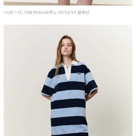
↑사진 = LF_아떼 바네사브루노 2025년 S/S 컬렉션