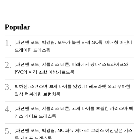
Popular
1.
[패션엔 포토] 박경림, 모두가 놀란 파격 MC룩! 비대칭 버건디
드레이핑 드레스핏
2.
[패션엔 포토] 샤를리즈 테론, 미래에서 왔나? 스트라이프와
PVC의 파격 조합 아방가르드룩
3.
박하선, 소녀소녀 38세 나이를 잊었네! 페도라햇 쓰고 우아한
일상 럭셔리한 브런치룩
4.
[패션엔 포토] 샤를리즈 테론, 51세 나이를 초월한 카리스마 백
리스 케이프 드레스룩
5.
[패션엔 포토] 박경림, MC 파워 제대로! 그리스 여신같은 시스
루 케이프 드레스룩