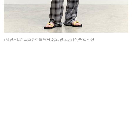
↑사진 = LF_질스튜어트뉴욕 2025년 S/S 남성복 컬렉션