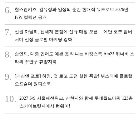
6.
찰스앤키즈, 김유정과 일상의 순간 현대적 워드로브 2026년
F/W 컬렉션 공개
7.
신원 까날리, 신세계 본점에 신규 매장 오픈… 에단 호크 앰버
서더 선정 글로벌 마케팅 강화
8.
손연재, 대충 입어도 예쁜 옷 태나는 바캉스룩 AtoZ! 워너비 스
타의 꾸안꾸 휴양지룩
9.
[패션엔 포토] 하영, 첫 로코 도전 설렘 폭발! 뷔스티에 플로럴
오프숄더 원피스룩
10.
2027 S/S 서울패션위크, 신현지와 함께 롯데월드타워 123층
스카이브릿지에서 런웨이!