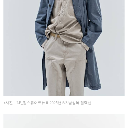
↑사진 = LF_질스튜어트뉴욕 2025년 S/S 남성복 컬렉션