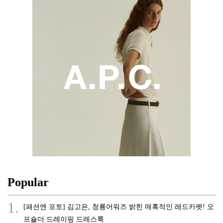
Popular
1.
[패션엔 포토] 김고은, 청룡어워즈 밝힌 매혹적인 레드카펫! 오
프숄더 드레이핑 드레스룩