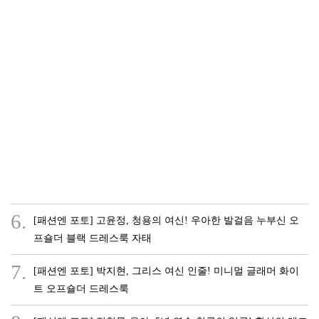
6.
[패션엔 포토] 고윤정, 청용의 여신! 우아한 발걸음 누부신 오
프숄더 블랙 드레스룩 자태
7.
[패션엔 포토] 박지현, 그리스 여신 인줄! 미니멀 글래머 화이
트 오프숄더 드레스룩