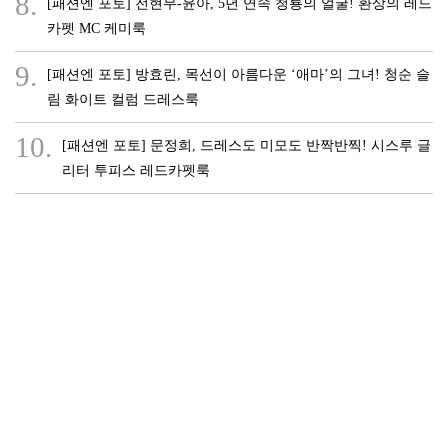
8.
[패션엔 포토] 전현무-윤아, 5년 연속 청룡의 얼굴! 환상의 레드
카펫 MC 케미룩
9.
[패션엔 포토] 방효린, 목선이 아름다운 ‘애마’의 그녀! 청순 슬
림 화이트 컬럼 드레스룩
10.
[패션엔 포토] 문정희, 드레스도 미모도 반짝반찍! 시스루 글
리터 투피스 레드카펫룩