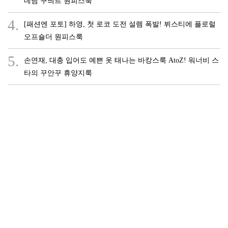
데님 꾸띄르 원피스룩
4.
[패션엔 포토] 하영, 첫 로코 도전 설렘 폭발! 뷔스티에 플로럴
오프숄더 원피스룩
5.
손연재, 대충 입어도 예쁜 옷 태나는 바캉스룩 AtoZ! 워너비 스
타의 꾸안꾸 휴양지룩