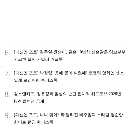
6.
[패션엔 포토] 김무열-윤승아, 결혼 10년차 신혼같은 잉꼬부부
시크한 블랙 시밀러 커플룩
7.
[패션엔 포토] 박경림! 옷에 꽃이 피었네! 로맨틱 영화엔 센스
있게 로맨틱한 투피스룩
8.
찰스앤키즈, 김유정과 일상의 순간 현대적 워드로브 2026년
F/W 컬렉션 공개
9.
[패션엔 포토] 나나 맞아? 확 달라진 비주얼과 스타일 청순한
화이트 펀칭 원피스룩