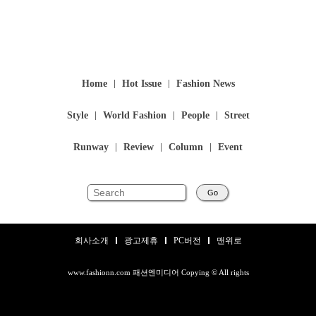
Home
Hot Issue
Fashion News
Style
World Fashion
People
Street
Runway
Review
Column
Event
Go
회사소개
광고제휴
PC버전
맨위로
www.fashionn.com 패션엔미디어 Copying © All rights