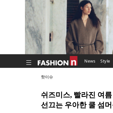
News
Style
핫이슈
쉬즈미스, 빨라진 여름
선끄는 우아한 쿨 섬