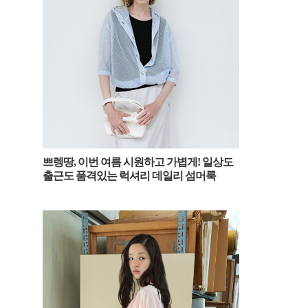
쁘렝땅, 이번 여름 시원하고 가볍게! 일상도
출근도 품격있는 럭셔리 데일리 섬머룩