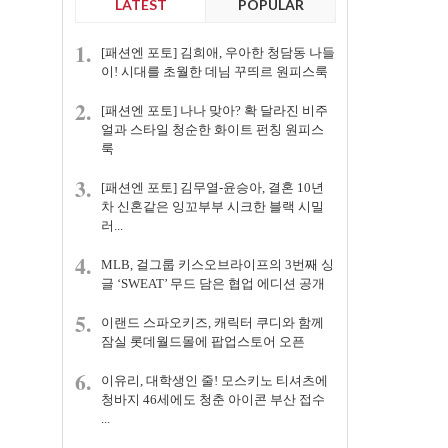
LATEST
POPULAR
1.
[패션엔 포토] 김희애, 우아한 청담동 나들
이! 시대를 초월한 데님 꾸띄르 원피스룩
2.
[패션엔 포토] 나나 맞아? 확 달라진 비주
얼과 스타일 청순한 화이트 펀칭 원피스
룩
3.
[패션엔 포토] 김무열-윤승아, 결혼 10년
차 신혼같은 잉꼬부부 시크한 블랙 시밀
러...
4.
MLB, 걸그룹 키스오브라이프의 3번째 싱
글 ‘SWEAT’ 무드 담은 협업 에디션 공개
5.
이랜드 스파오키즈, 캐릭터 쿠디와 함께
잠실 롯데월드몰에 팝업스토어 오픈
6.
이유리, 대학생인 줄! 모스키노 티셔츠에
청바지 46세에도 청춘 아이콘 부산 접수
...