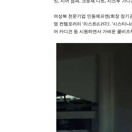
킷, 시어 점퍼, 크로셰 니트, 시스루 가
여성복 전문기업 인동에프엔(회장 장기권)에
영 컨템포러리 '리스트(LIST)', '시스티나(S
어 카디건 등 시원하면서 가벼운 쿨비즈