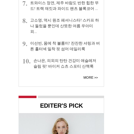
7.
트와이스 정연, 제주 바람도 반한 힙한 무
드! 트랙 재킷과 와이드 팬츠 블록코어 ...
8.
고소영, 역시 원조 패셔니스타! 스카프 하
나 둘렀을 뿐인데 산뜻한 여름 우아미
외...
9.
이선빈, 몸에 착 볼륨미! 잔잔한 셔링과 버
튼 홀터넥 밀착 핏 섬머 데일리룩
10.
손나은, 의외의 탄탄 건강미 애슬레저
슬림 핏! 바이커 쇼츠 스포티 산책룩
MORE
EDITER'S PICK