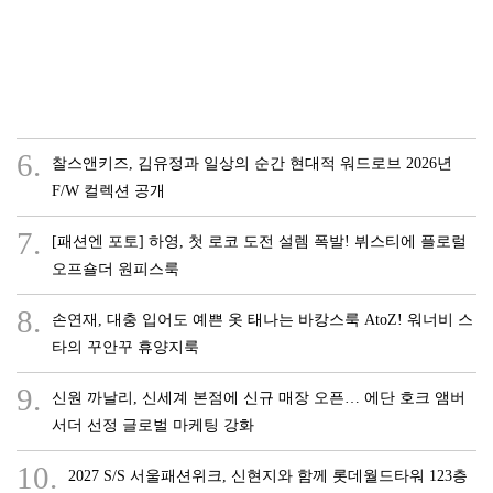
6.
찰스앤키즈, 김유정과 일상의 순간 현대적 워드로브 2026년
F/W 컬렉션 공개
7.
[패션엔 포토] 하영, 첫 로코 도전 설렘 폭발! 뷔스티에 플로럴
오프숄더 원피스룩
8.
손연재, 대충 입어도 예쁜 옷 태나는 바캉스룩 AtoZ! 워너비 스
타의 꾸안꾸 휴양지룩
9.
신원 까날리, 신세계 본점에 신규 매장 오픈… 에단 호크 앰버
서더 선정 글로벌 마케팅 강화
10.
2027 S/S 서울패션위크, 신현지와 함께 롯데월드타워 123층