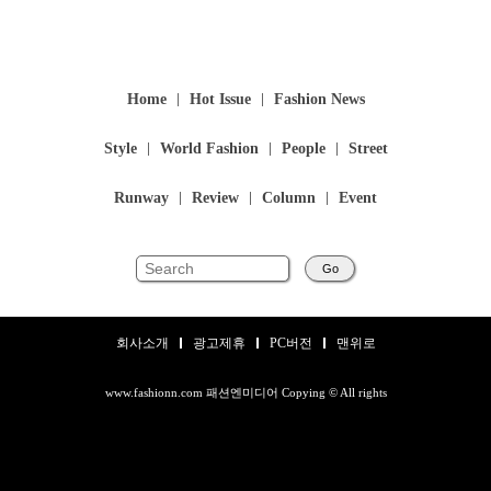
Home
Hot Issue
Fashion News
Style
World Fashion
People
Street
Runway
Review
Column
Event
Go
회사소개
광고제휴
PC버전
맨위로
www.fashionn.com 패션엔미디어 Copying © All rights